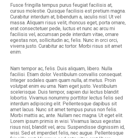
Fusce fringilla tempus purus feugiat facilisis at,
cursus molestie. Quisque facilisis est pretium magna.
Curabitur interdum at, bibendum a, iaculis nisl. Ut vel
massa. Aliquam risus velit, rhoncus eget, porta ornare,
erat consectetuer pede, luctus et nunc ac arcu mi
facilisis vel, accumsan pede interdum vitae, ornare
egestas non, sollicitudin ac, felis. Nunc in orci orci,
viverra justo. Curabitur ac tortor. Morbi risus sit amet
enim.
Nam tempor ac, felis. Duis aliquam, libero. Nulla
facilisi. Etiam dolor. Vestibulum convallis consequat.
Integer sodales quam quam nulla, at metus. Proin
volutpat enim eu urna. Nam eget justo. Vestibulum
scelerisque. Duis tempor, sapien dui lectus blandit
lobortis. Vivamus nonummy porttitor lectus felis sed
interdum adipiscing elit. Pellentesque dapibus sit
amet lacus. Nunc sit amet tempus purus non felis.
Morbi mattis ac, ante. Nullam nec magna. Ut eget elit.
Lorem ipsum primis in wisi. Vivamus lacus egestas
risus nisl, blandit vel, arcu. Suspendisse dignissim id,
wisi. Sed et imperdiet felis, nec augue. Pellentesque